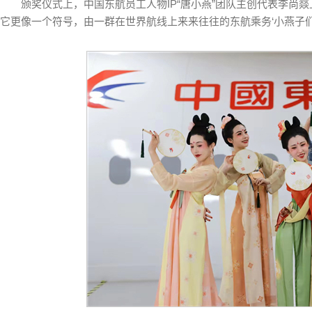
颁奖仪式上，中国东航员工人物IP“唐小燕”团队主创代表李尚燚
它更像一个符号，由一群在世界航线上来来往往的东航乘务‘小燕子们