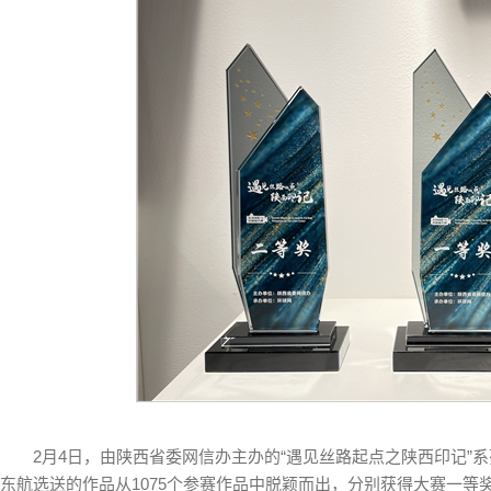
2月4日，由陕西省委网信办主办的“遇见丝路起点之陕西印记”
东航选送的作品从1075个参赛作品中脱颖而出，分别获得大赛一等