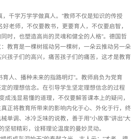
真，千学万学学做真人。”教师不仅是知识的传授
名好老师，不仅要教书，更要育人，不仅要启智，
同时，也塑造高尚的灵魂和健全的人格”。德国哲
过：教育是一棵树摇动另一棵树，一朵云推动另一朵
高兴孩子们的高兴，痛苦孩子们的痛苦，这才是教育
书育人、播种未来的指路明灯”。教师肩负为党育
坚定的理想信念。在引导学生坚定理想信念的过程
论变成浅显易懂的道理，不仅要解答课本上的疑问，
生真正将教育所带来的影响内化于心、外化于行，终
械单调、冰冷乏味的说教，善于用“小故事”讲出“大
石穿的坚韧精彩，诠释理论温度的曼妙灵动。
“蜡炬成灰泪始干”的奉献之光。古人云：“才者，德