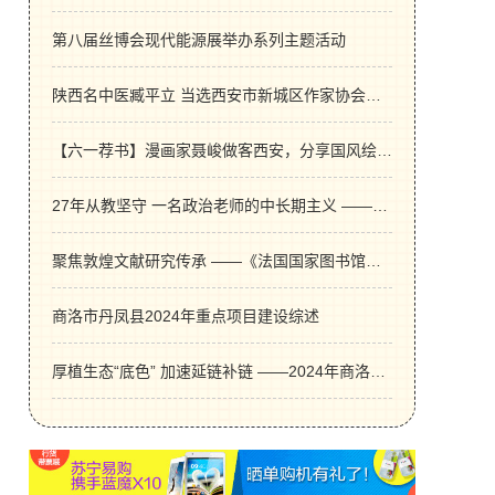
第八届丝博会现代能源展举办系列主题活动
陕西名中医臧平立 当选西安市新城区作家协会副主席
【六一荐书】漫画家聂峻做客西安，分享国风绘本“老街的童话”
27年从教坚守 一名政治老师的中长期主义 ——专访学府考研政治老师万全勇
聚焦敦煌文献研究传承 ——《法国国家图书馆藏敦煌藏文文献目录解题全编》出版暨敦煌藏文遗书再生性回归与数字化学术研讨会举行
商洛市丹凤县2024年重点项目建设综述
厚植生态“底色” 加速延链补链 ——2024年商洛市洛南县重点项目建设综述