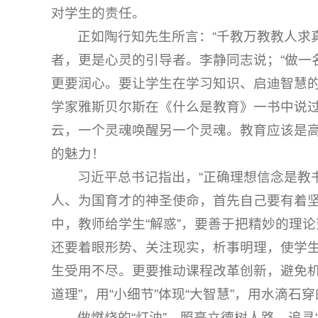
对学生的责任。
正如陶行知先生所言：“千教万教教人求
者，更是心灵的引导者。李静同志说；“做一
更要润心。要让学生在学习知识、启迪智慧的
学家雅斯贝尔斯在《什么是教育》一书中说
云，一个灵魂唤醒另一个灵魂。教育应该是
的魅力！
习近平总书记指出，“正确理想信念是教
人、为国育才的神圣使命，首先自己要有着
中，教师给学生“解惑”，要善于把精妙的理
还要着眼形势、关注现实，析事明理，使学
生受用不尽。更要推动课程改革创新，避免机
道理”，用“小细节”体现“大智慧”，用水滴
做燃烧的“灯油”，照亮立德树人路，追寻