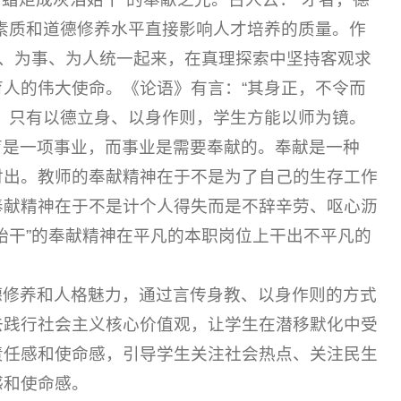
素质和道德修养水平直接影响人才培养的质量。作
学、为事、为人统一起来，在真理探索中坚持客观求
人的伟大使命。《论语》有言：“其身正，不令而
，只有以德立身、以身作则，学生方能以师为镜。
育是一项事业，而事业是需要奉献的。奉献是一种
付出。教师的奉献精神在于不是为了自己的生存工作
奉献精神在于不是计个人得失而是不辞辛劳、呕心沥
始干”的奉献精神在平凡的本职岗位上干出不平凡的
德修养和人格魅力，通过言传身教、以身作则的方式
去践行社会主义核心价值观，让学生在潜移默化中受
责任感和使命感，引导学生关注社会热点、关注民生
感和使命感。