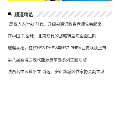
频道精选
“高校人人学AI”时代，升级AI通识教育老师先卷起来
在中国 为全球：北京现代的战略转型与全面进阶
璀璨亮相，红旗HS3 PHEV与HS7 PHEV西安联袂上市
第八届丝博会现代能源展举办系列主题活动
陕西名中医臧平立 当选西安市新城区作家协会副主席