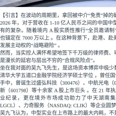
【引言】在波动的周期里，拿回被中介“免责”掉的
2026 年，对于营收在 1-10 亿人民币之间的
有的复杂。随着境内 A 股实质性推行“全员邀请制
也锚定在 7000 万以上 。在这种背景下，赴港
发展主动权的“战略避险” 。
然而，当实控人满怀希望地签下千万级的律师费、
是漫长的延宕与层出不穷的“合规风险点”。
坐在我对面的吴九飞先生，是这场资本博弈中极少
清华大学五道口金融学院经济学硕士学位 ，曾任国信
手中，曾诞生过盛弘科技（300476）、中航光电（00
新（601798）等十余家 A 股上市巨头 。在 21
业纪录，更在境外市场成功助力了中天湖南
LGCL）、力奇服务（NASDAQ: CLIK）等企业圆梦
吴九飞认为，中型实业在上市路上的最大内耗，不