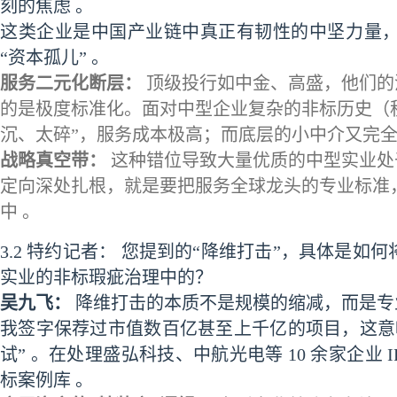
刻的焦虑 。
这类企业是中国产业链中真正有韧性的中坚力量
“资本孤儿” 。
服务二元化断层：
顶级投行如中金、高盛，他们的
的是极度标准化。面对中型企业复杂的非标历史（
沉、太碎”，服务成本极高；而底层的小中介又完全没
战略真空带：
这种错位导致大量优质的中型实业处
定向深处扎根，就是要把服务全球龙头的专业标准，
中 。
3.2 特约记者： 您提到的“降维打击”，具体是如
实业的非标瑕疵治理中的？
吴九飞：
降维打击的本质不是规模的缩减，而是专
我签字保荐过市值数百亿甚至上千亿的项目，这意
试” 。在处理盛弘科技、中航光电等 10 余家企业
标案例库 。