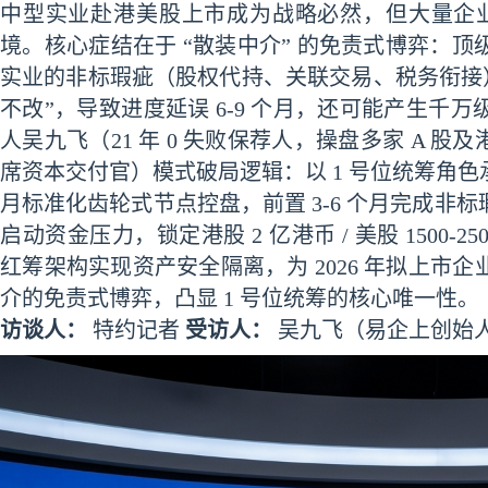
中型实业赴港美股上市成为战略必然，但大量企业
境。核心症结在于 “散装中介” 的免责式博弈：
实业的非标瑕疵（股权代持、关联交易、税务衔接
不改”，导致进度延误 6-9 个月，还可能产生千
人吴九飞（21 年 0 失败保荐人，操盘多家 A 股
席资本交付官）模式破局逻辑：以 1 号位统筹角色承接 “
月标准化齿轮式节点控盘，前置 3-6 个月完成非
启动资金压力，锁定港股 2 亿港币 / 美股 1500-2
红筹架构实现资产安全隔离，为 2026 年拟上市
介的免责式博弈，凸显 1 号位统筹的核心唯一性。
访谈人：
特约记者
受访人：
吴九飞（易企上创始人