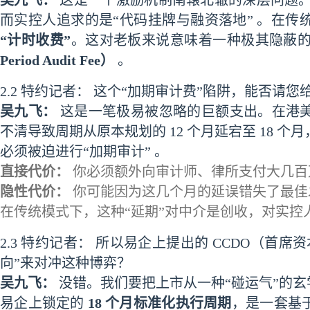
吴九飞：
这是一个激励机制南辕北辙的深层问题。
而实控人追求的是“代码挂牌与融资落地” 。在
“计时收费”
。这对老板来说意味着一种极其隐蔽的
Period Audit Fee）
。
2.2 特约记者： 这个“加期审计费”陷阱，能否请
吴九飞：
这是一笔极易被忽略的巨额支出。在港
不清导致周期从原本规划的 12 个月延宕至 18 
必须被迫进行“加期审计” 。
直接代价：
你必须额外向审计师、律所支付大几百
隐性代价：
你可能因为这几个月的延误错失了最佳
在传统模式下，这种“延期”对中介是创收，对实控
2.3 特约记者： 所以易企上提出的 CCDO（首
向”来对冲这种博弈？
吴九飞：
没错。我们要把上市从一种“碰运气”的玄
易企上锁定的
18 个月标准化执行周期
，是一套基于