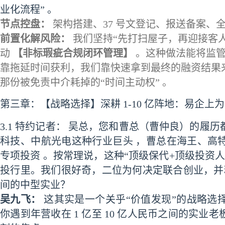
业化流程” 。
节点控盘：
架构搭建、37 号文登记、报送备案、
前置化解风险：
我们坚持“先打扫屋子，再迎接客人”
动
【非标瑕疵合规闭环管理】
。这种做法能将监管问
靠拖延时间获利，我们靠快速拿到最终的融资结果
那份被免责中介耗掉的“时间主动权” 。
第三章：【战略选择】深耕 1-10 亿阵地：易企上
3.1 特约记者： 吴总，您和曹总（曹仲良）的履
科技、中航光电这种行业巨头 ，曹总在海王、高
专项投资 。按常理说，这种“顶级保代+顶级投资
投行里。我们很好奇，二位为何决定联合创业，并精准
间的中型实业？
吴九飞：
这其实是一个关乎“价值发现”的战略选
你遇到年营收在 1 亿至 10 亿人民币之间的实