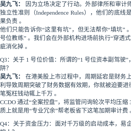
吴九飞：
因为立场决定了行动。外部律所和审计师
独立性准则（Independence Rules），他
果负责 。
他们只能告诉你“这里有坑”，但无法帮你“填坑” 。
号位教练” 。我们会在外部机构进场前执行“穿透
疵消化掉 。
Q3：关于 1 号位价值：所谓的“1 号位资本副驾
阱？
吴九飞：
在港美股上市过程中，周期延宕是财务上
利导致周期突破了财务数据有效期，你就被迫要进
笔冤枉钱动辄上千万 。
CCDO 通过“全案控盘”，将监管问询轮次平均压缩 3
质上就是用“专业冗余”帮老板省下这笔加期审计费 
Q4：关于资金压力：面对千万级的启动成本，易