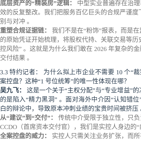
底层资产的“精装房”逻辑：
中型实业普遍存在治理
效的反复整改。我们把服务百亿巨头的合规严谨度
别与对冲 。
重塑合规证据链：
我们不是在“粉饰”报表，而是
的原始凭证开始梳理，将股权代持、关联交易等历
控风险” 。这就是为什么我们敢在 2026 年复杂
交付结果 。
3.3 特约记者： 为什么拟上市企业不需要 10 个“
案控盘？这种“1 号位统筹”的唯一性体现在哪？
吴九飞：
这是一个关于“主权分配”与“专业增益”
的是陷入“精力黑洞” 。面对海外中介因“认知错
白的辩论中，导致原本冲刺业绩的宝贵时间被挤压 
从“建议”到“交付”：
传统中介受限于独立性，只负
CCDO（首席资本交付官），我们是实控人身边的“内
全案控盘的威力：
实控人只需关注业务扩张，而所有