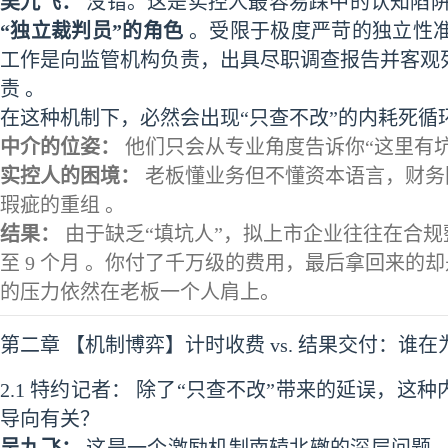
吴九飞：
没错。这是实控人最容易踩中的认知陷阱
“独立裁判员”的角色
。受限于极度严苛的独立性准则（In
工作是向监管机构负责，出具尽职调查报告并客观
责 。
在这种机制下，必然会出现“只查不改”的内耗死循
中介的位姿：
他们只会从专业角度告诉你“这里有坑
实控人的困境：
老板懂业务但不懂资本语言，财务
瑕疵的重组 。
结果：
由于缺乏“填坑人”，拟上市企业往往在合规
至 9 个月 。你付了千万级的费用，最后拿回来的
的压力依然在老板一个人肩上。
第二章 【机制博弈】计时收费 vs. 结果交付：谁
2.1 特约记者： 除了“只查不改”带来的延误，
导向有关？